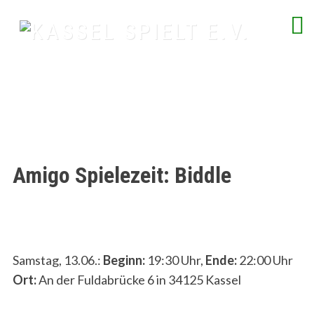
Skip
to
content
spielend Freu(n)de finden
Amigo Spielezeit: Biddle
Samstag, 13.06.:
Beginn:
19:30 Uhr,
Ende:
22:00 Uhr
Ort:
An der Fuldabrücke 6 in 34125 Kassel