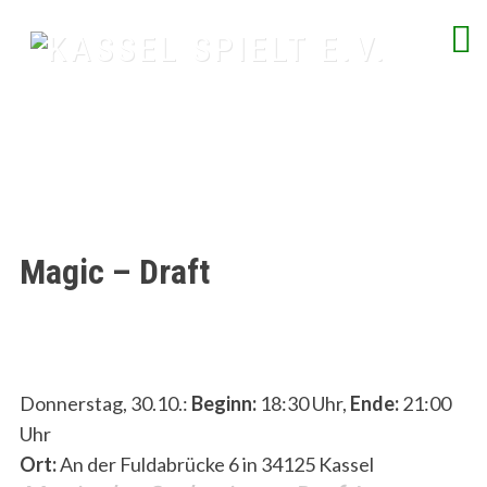
Skip
to
content
spielend Freu(n)de finden
Magic – Draft
Donnerstag, 30.10.:
Beginn:
18:30 Uhr,
Ende:
21:00
Uhr
Ort:
An der Fuldabrücke 6 in 34125 Kassel