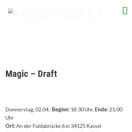
Skip
to
content
spielend Freu(n)de finden
Magic – Draft
Donnerstag, 02.04.:
Beginn:
18:30 Uhr,
Ende:
21:00
Uhr
Ort:
An der Fuldabrücke 6 in 34125 Kassel