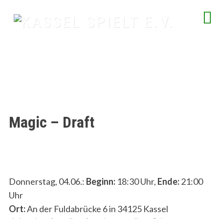
Skip
to
content
spielend Freu(n)de finden
Magic – Draft
Donnerstag, 04.06.:
Beginn:
18:30 Uhr,
Ende:
21:00
Uhr
Ort:
An der Fuldabrücke 6 in 34125 Kassel