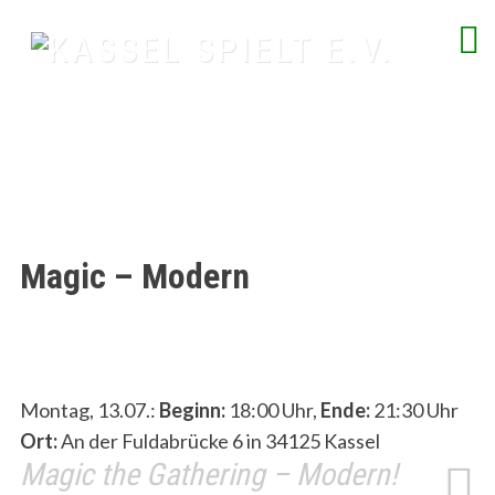
Skip
to
content
spielend Freu(n)de finden
Magic – Modern
Montag, 13.07.:
Beginn:
18:00 Uhr,
Ende:
21:30 Uhr
Ort:
An der Fuldabrücke 6 in 34125 Kassel
Magic the Gathering – Modern!