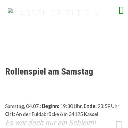
Skip
to
content
spielend Freu(n)de finden
Rollenspiel am Samstag
Samstag, 04.07.:
Beginn:
19:30 Uhr,
Ende:
23:59 Uhr
Ort:
An der Fuldabrücke 6 in 34125 Kassel
Es war doch nur ein Schleim!