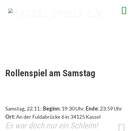
Skip
to
content
spielend Freu(n)de finden
Rollenspiel am Samstag
Samstag, 22.11.:
Beginn:
19:30 Uhr,
Ende:
23:59 Uhr
Ort:
An der Fuldabrücke 6 in 34125 Kassel
Es war doch nur ein Schleim!