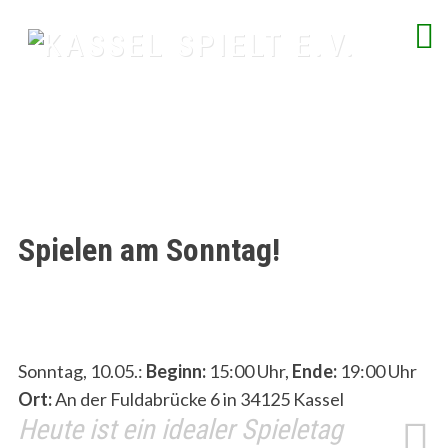
Skip
to
content
spielend Freu(n)de finden
Spielen am Sonntag!
Sonntag, 10.05.:
Beginn:
15:00 Uhr,
Ende:
19:00 Uhr
Ort:
An der Fuldabrücke 6 in 34125 Kassel
Heute ist ein idealer Spieletag