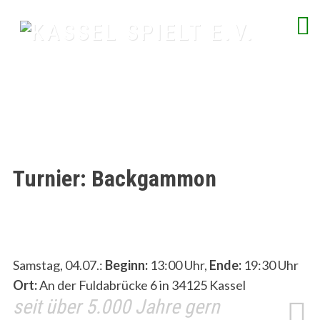
Skip
to
content
spielend Freu(n)de finden
Turnier: Backgammon
Samstag, 04.07.:
Beginn:
13:00 Uhr,
Ende:
19:30 Uhr
Ort:
An der Fuldabrücke 6 in 34125 Kassel
seit über 5.000 Jahre gern