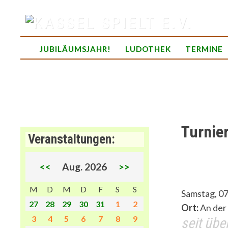
Skip
to
content
spielend Freu(n)de finden
JUBILÄUMSJAHR!
LUDOTHEK
TERMINE
Turnie
Veranstaltungen:
<<
Aug. 2026
>>
M
D
M
D
F
S
S
Samstag, 07
27
28
29
30
31
1
2
Ort:
An der 
3
4
5
6
7
8
9
seit übe