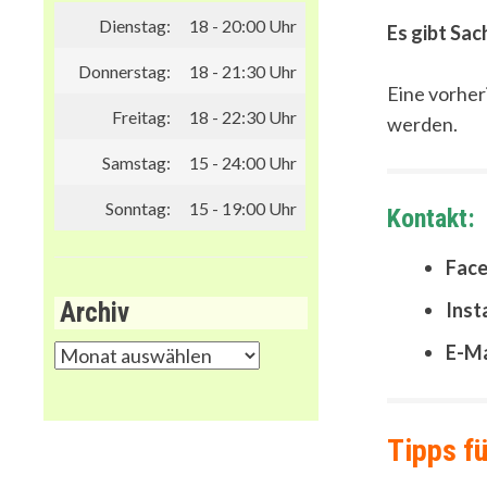
Dienstag:
18 - 20:00 Uhr
Es gibt Sa
Donnerstag:
18 - 21:30 Uhr
Eine vorher
Freitag:
18 - 22:30 Uhr
werden.
Samstag:
15 - 24:00 Uhr
Sonntag:
15 - 19:00 Uhr
Kontakt:
Face
Archiv
Inst
E-Ma
Archiv
Tipps fü