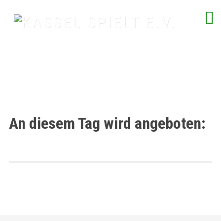
Skip
to
content
spielend Freu(n)de finden
An diesem Tag wird angeboten: