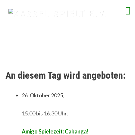
Skip
to
content
spielend Freu(n)de finden
An diesem Tag wird angeboten:
26. Oktober 2025,
15:00 bis 16:30 Uhr:
Amigo Spielezeit: Cabanga!