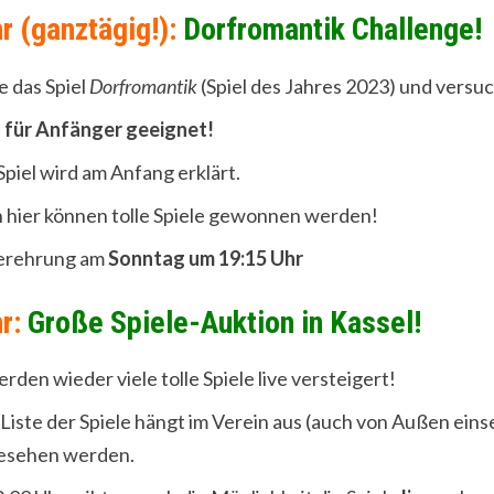
r (ganztägig!):
Dorfromantik Challenge!
e das Spiel
Dorfromantik
(Spiel des Jahres 2023) und vers
 für Anfänger geeignet!
Spiel wird am Anfang erklärt.
 hier können tolle Spiele gewonnen werden!
erehrung am
Sonntag um 19:15 Uhr
hr:
Große Spiele-Auktion in Kassel!
rden wieder viele tolle Spiele live versteigert!
 Liste der Spiele hängt im Verein aus (auch von Außen ei
esehen werden.