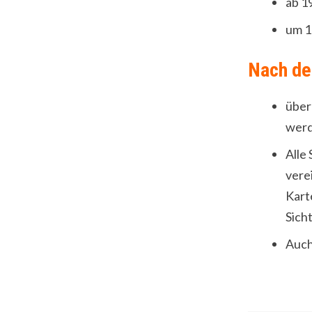
ab 1
um 1
Nach de
über
werd
Alle
verei
Karte
Sich
Auch