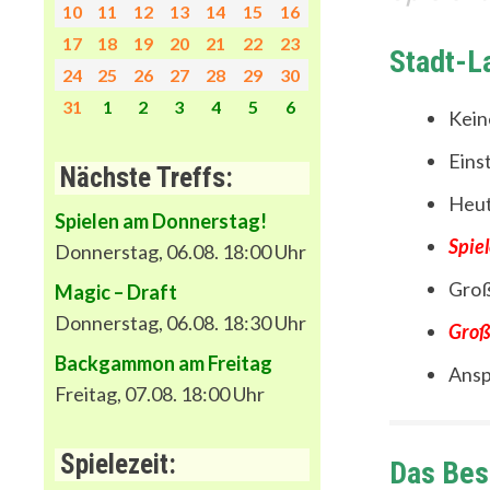
10
11
12
13
14
15
16
17
18
19
20
21
22
23
Stadt-La
24
25
26
27
28
29
30
31
1
2
3
4
5
6
Kein
Eins
Nächste Treffs:
Heut
Spielen am Donnerstag!
Spiel
Donnerstag, 06.08. 18:00 Uhr
Groß
Magic – Draft
Donnerstag, 06.08. 18:30 Uhr
Groß
Backgammon am Freitag
Ansp
Freitag, 07.08. 18:00 Uhr
Spielezeit:
Das Bes