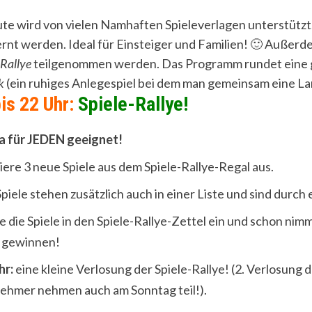
te wird von vielen Namhaften Spieleverlagen unterstütz
rnt werden. Ideal für Einsteiger und Familien! 🙂 Außer
-Rallye
teilgenommen werden. Das Programm rundet eine g
k
(ein ruhiges Anlegespiel bei dem man gemeinsam eine La
is 22 Uhr:
Spiele-Rallye!
a für JEDEN geeignet!
iere 3 neue Spiele aus dem Spiele-Rallye-Regal aus.
Spiele stehen zusätzlich auch in einer Liste und sind durch
e die Spiele in den Spiele-Rallye-Zettel ein und schon nimm
l gewinnen!
hr:
eine kleine Verlosung der Spiele-Rallye! (2. Verlosun
nehmer nehmen auch am Sonntag teil!).