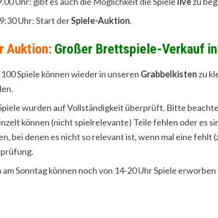
9.00 Uhr: gibt es auch die Möglichkeit die Spiele
live
zu beg
9:30 Uhr: Start der
Spiele-Auktion
.
r Auktion:
Großer Brettspiele-Verkauf in
 100 Spiele können wieder in unseren
Grabbelkisten
zu kl
en.
 Spiele wurden auf Vollständigkeit überprüft. Bitte beacht
nzelt können (nicht spielrelevante) Teile fehlen oder es si
n, bei denen es nicht so relevant ist, wenn mal eine fehlt (
tprüfung.
 am Sonntag können noch von 14-20 Uhr Spiele erworben 