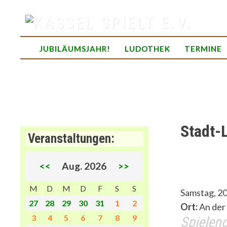
Skip
to
content
spielend Freu(n)de finden
JUBILÄUMSJAHR!
LUDOTHEK
TERMINE
Stadt-
Veranstaltungen:
<<
Aug. 2026
>>
M
D
M
D
F
S
S
Samstag, 20
27
28
29
30
31
1
2
Ort:
An der 
3
4
5
6
7
8
9
Spielend