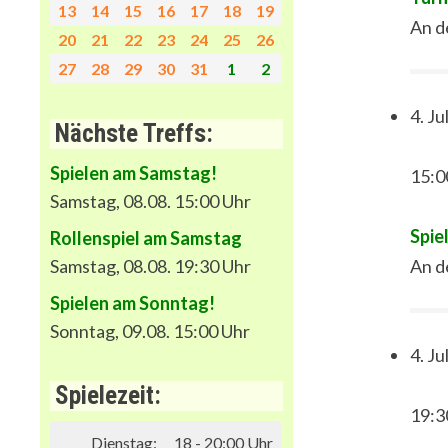
13
14
15
16
17
18
19
An d
20
21
22
23
24
25
26
27
28
29
30
31
1
2
4. Ju
Nächste Treffs:
Spielen am Samstag!
15:0
Samstag, 08.08. 15:00 Uhr
Spie
Rollenspiel am Samstag
Samstag, 08.08. 19:30 Uhr
An d
Spielen am Sonntag!
Sonntag, 09.08. 15:00 Uhr
4. Ju
Spielezeit:
19:3
Dienstag:
18 - 20:00 Uhr