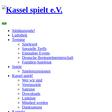
Skip
to
content
spielend Freu(n)de finden
Jubiläumsjahr!
Ludothek
Termine
Spielezeit
Spezielle Treffs
Einmalige Events
Deutsche Brettspielmeisterschaft
Familien-Spieletag
Spiele
Spielerezensionen
Kassel spielt!
Wer wir sind
Vereinsziele
Satzung
Downloads
Linkliste
Mitglied werden
Danksagung
Kontakt