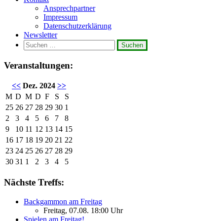
Ansprechpartner
Impressum
Datenschutzerklärung
Newsletter
Suchen
nach:
Veranstaltungen:
<<
Dez. 2024
>>
M
D
M
D
F
S
S
25
26
27
28
29
30
1
2
3
4
5
6
7
8
9
10
11
12
13
14
15
16
17
18
19
20
21
22
23
24
25
26
27
28
29
30
31
1
2
3
4
5
Nächste Treffs:
Backgammon am Freitag
Freitag, 07.08. 18:00 Uhr
Spielen am Freitag!