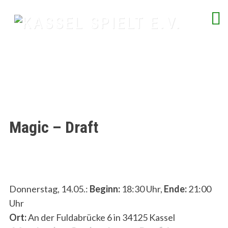
Skip
to
content
spielend Freu(n)de finden
Magic – Draft
Donnerstag, 14.05.:
Beginn:
18:30 Uhr,
Ende:
21:00
Uhr
Ort:
An der Fuldabrücke 6 in 34125 Kassel