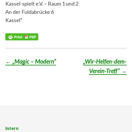
Kassel-spielt e.V. – Raum 1 und 2
An der Fuldabrücke 6
Kassel“
←
„Magic – Modern“
„Wir-Helfen-dem-
Post
Verein-Treff“
→
navigation
Intern