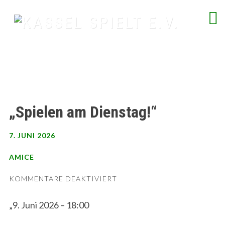
Skip
to
content
spielend Freu(n)de finden
„Spielen am Dienstag!“
7. JUNI 2026
AMICE
FÜR
KOMMENTARE DEAKTIVIERT
„SPIELEN
AM
„9. Juni 2026 – 18:00
DIENSTAG!“