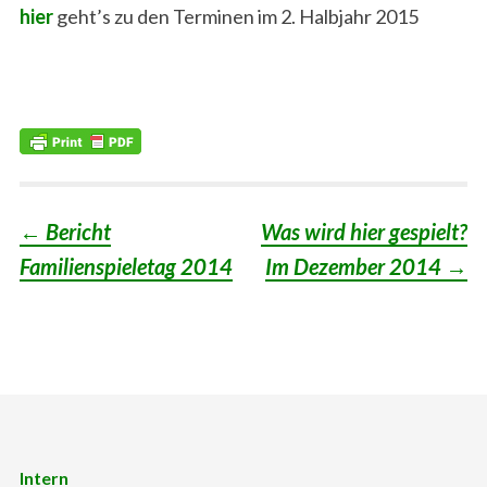
hier
geht’s zu den Terminen im 2. Halbjahr 2015
←
Bericht
Was wird hier gespielt?
Post
Familienspieletag 2014
Im Dezember 2014
→
navigation
Intern