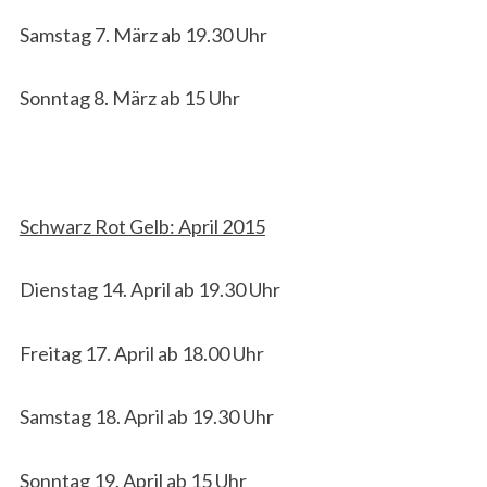
Samstag 7. März ab 19.30 Uhr
Sonntag 8. März ab 15 Uhr
Schwarz Rot Gelb: April 2015
Dienstag 14. April ab 19.30 Uhr
Freitag 17. April ab 18.00 Uhr
Samstag 18. April ab 19.30 Uhr
Sonntag 19. April ab 15 Uhr