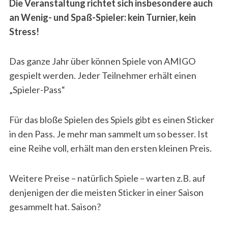
Die Veranstaltung richtet sich insbesondere auch
an Wenig- und Spaß-Spieler: kein Turnier, kein
Stress!
Das ganze Jahr über können Spiele von AMIGO
gespielt werden. Jeder Teilnehmer erhält einen
„Spieler-Pass“
Für das bloße Spielen des Spiels gibt es einen Sticker
in den Pass. Je mehr man sammelt um so besser. Ist
eine Reihe voll, erhält man den ersten kleinen Preis.
Weitere Preise – natürlich Spiele – warten z.B. auf
denjenigen der die meisten Sticker in einer Saison
gesammelt hat. Saison?