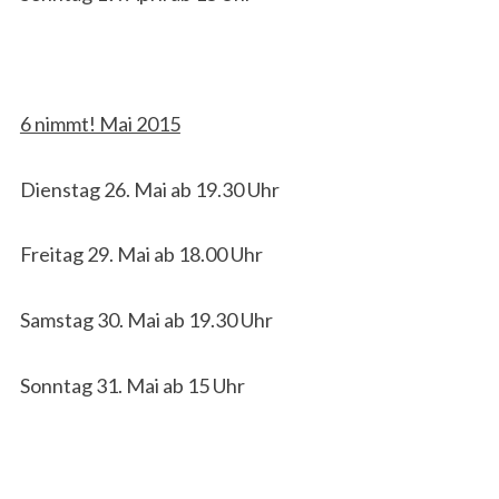
6 nimmt! Mai 2015
Dienstag 26. Mai ab 19.30 Uhr
Freitag 29. Mai ab 18.00 Uhr
Samstag 30. Mai ab 19.30 Uhr
Sonntag 31. Mai ab 15 Uhr