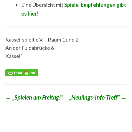
Eine Übersicht mit
Spiele-Empfehlungen gibt
es hier!
Kassel-spielt e.V. – Raum 1 und 2
An der Fuldabrücke 6
Kassel“
←
„Spielen am Freitag!“
„Neulings-Info-Treff“
→
Post
navigation