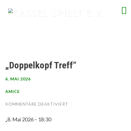
Skip
to
content
spielend Freu(n)de finden
„Doppelkopf Treff“
6. MAI 2026
AMICE
FÜR
KOMMENTARE DEAKTIVIERT
„DOPPELKOPF
TREFF“
„8. Mai 2026 – 18:30