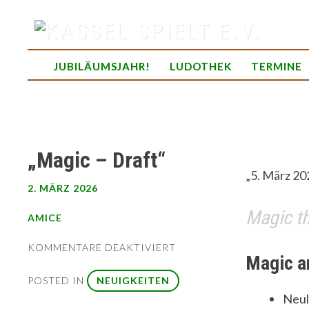
Skip
to
content
spielend Freu(n)de finden
JUBILÄUMSJAHR!
LUDOTHEK
TERMINE
„Magic – Draft“
„5. März 20
2. MÄRZ 2026
Magic th
AMICE
FÜR
KOMMENTARE DEAKTIVIERT
Magic a
„MAGIC
–
POSTED IN
NEUIGKEITEN
DRAFT“
Neul