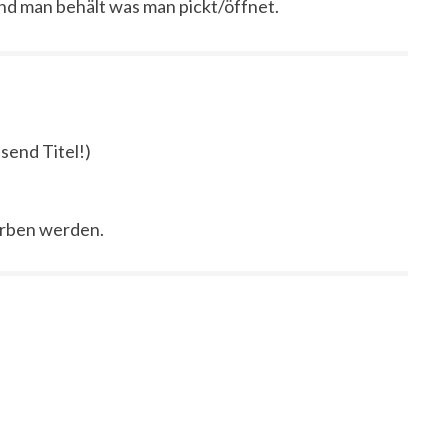
nd man behält was man pickt/öffnet.
send Titel!)
orben werden.