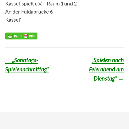
Kassel-spielt e.V. – Raum 1 und 2
An der Fuldabrücke 6
Kassel“
←
„Sonntags-
„Spielen nach
Post
Spielenachmittag“
Feierabend am
navigation
Dienstag“
→