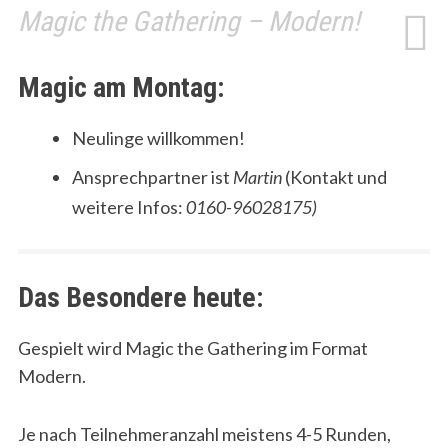
Magic the Gathering – Modern!
Magic am Montag:
Neulinge willkommen!
Ansprechpartner ist
Martin
(Kontakt und
weitere Infos:
0160-96028175)
Das Besondere heute:
Gespielt wird Magic the Gathering im Format
Modern.
Je nach Teilnehmeranzahl meistens 4-5 Runden,