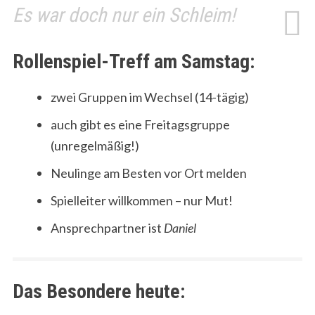
Es war doch nur ein Schleim!
Rollenspiel-Treff am Samstag:
zwei Gruppen im Wechsel (14-tägig)
auch gibt es eine Freitagsgruppe
(unregelmäßig!)
Neulinge am Besten vor Ort melden
Spielleiter willkommen – nur Mut!
Ansprechpartner ist
Daniel
Das Besondere heute: