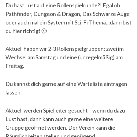
Du hast Lust auf eine Rollenspielrunde?! Egal ob
Pathfinder, Dungeon & Dragon, Das Schwarze Auge
oder auch mal ein System mit Sci-Fi-Thema…dann bist
du hier richtig! 🙂
Aktuell haben wir 2-3 Rollenspielgruppen: zwei im
Wechsel am Samstag und eine (unregelmäßig) am
Freitag.
Du kannst dich gerne auf eine Warteliste eintragen
lassen.
Aktuell werden Spielleiter gesucht – wenn du dazu
Lust hast, dann kann auch gerne eine weitere
Gruppe geöffnet werden. Der Verein kann die
Räumlichkeiten stellen und genügend