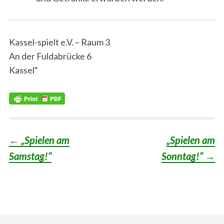
Kassel-spielt e.V. – Raum 3
An der Fuldabrücke 6
Kassel“
←
„Spielen am
„Spielen am
Post
Samstag!“
Sonntag!“
→
navigation