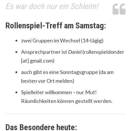
Es war doch nur ein Schleim!
Rollenspiel-Treff am Samstag:
zwei Gruppen im Wechsel (14-tägig)
Ansprechpartner ist
Daniel
(rollenspieldonder
[at] gmail.com)
auch gibt es eine Sonntagsgruppe (da am
besten vor Ort melden)
Spielleiter willkommen – nur Mut!
Räumlichkeiten können gestellt werden.
Das Besondere heute: