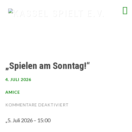
Skip
to
content
spielend Freu(n)de finden
„Spielen am Sonntag!“
4. JULI 2026
AMICE
FÜR
KOMMENTARE DEAKTIVIERT
„SPIELEN
AM
„5. Juli 2026 – 15:00
SONNTAG!“