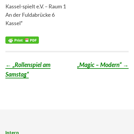
Kassel-spielt e.V. – Raum 1
An der Fuldabrücke 6
Kassel“
←
„Rollenspiel am
„Magic – Modern“
→
Post
Samstag“
navigation
Intern