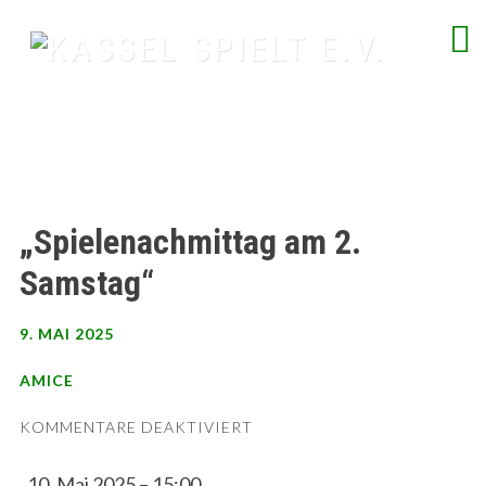
Skip
to
content
spielend Freu(n)de finden
„Spielenachmittag am 2.
Samstag“
9. MAI 2025
AMICE
FÜR
KOMMENTARE DEAKTIVIERT
„SPIELENACHMITTAG
AM
„10. Mai 2025 – 15:00