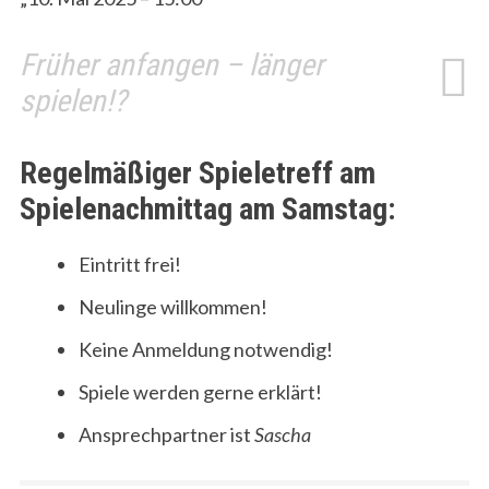
2.
SAMSTAG“
Früher anfangen – länger
spielen!?
Regelmäßiger Spieletreff am
Spielenachmittag am Samstag:
Eintritt frei!
Neulinge willkommen!
Keine Anmeldung notwendig!
Spiele werden gerne erklärt!
Ansprechpartner ist
Sascha