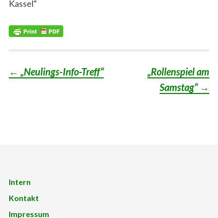
Kassel“
←
„Neulings-Info-Treff“
„Rollenspiel am
Post
Samstag“
→
navigation
Intern
Kontakt
Impressum