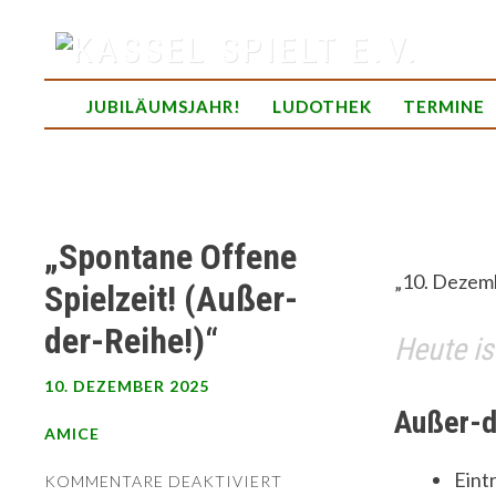
Skip
to
content
spielend Freu(n)de finden
JUBILÄUMSJAHR!
LUDOTHEK
TERMINE
„Spontane Offene
„10. Dezem
Spielzeit! (Außer-
der-Reihe!)“
Heute is
10. DEZEMBER 2025
Außer-d
AMICE
Eintr
FÜR
KOMMENTARE DEAKTIVIERT