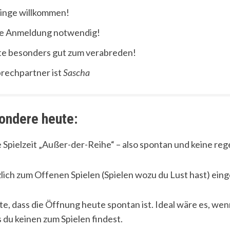
inge willkommen!
e Anmeldung notwendig!
e besonders gut zum verabreden!
rechpartner ist
Sascha
ondere heute:
ne Spielzeit „Außer-der-Reihe“ – also spontan und keine re
zlich zum Offenen Spielen (Spielen wozu du Lust hast) ein
te, dass die Öffnung heute spontan ist. Ideal wäre es, we
s du keinen zum Spielen findest.