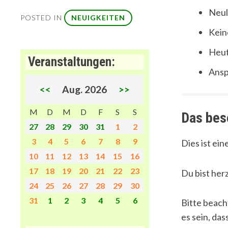
„SPONTANE
Neul
OFFENE
POSTED IN
NEUIGKEITEN
SPIELZEIT!
Kein
(AUSSER-D
ER-R
Heut
Veranstaltungen:
EIHE!)“
Ansp
<<
Aug. 2026
>>
M
D
M
D
F
S
S
Das bes
27
28
29
30
31
1
2
3
4
5
6
7
8
9
Dies ist ei
10
11
12
13
14
15
16
17
18
19
20
21
22
23
Du bist her
24
25
26
27
28
29
30
31
1
2
3
4
5
6
Bitte beach
es sein, das