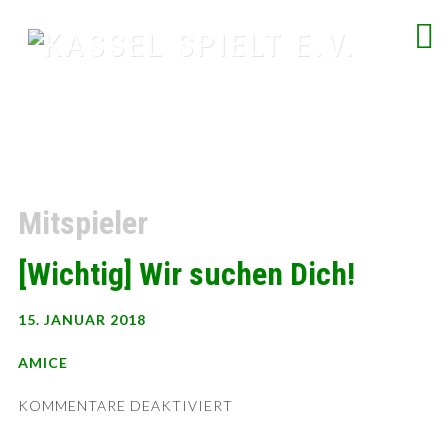
Skip
to
content
spielend Freu(n)de finden
Mitspieler
[Wichtig] Wir suchen Dich!
15. JANUAR 2018
AMICE
FÜR
KOMMENTARE DEAKTIVIERT
[WICHTIG]