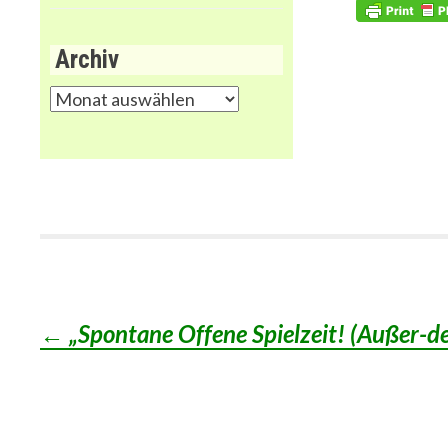
Archiv
Archiv
←
„Spontane Offene Spielzeit! (Außer-de
Post
navigation