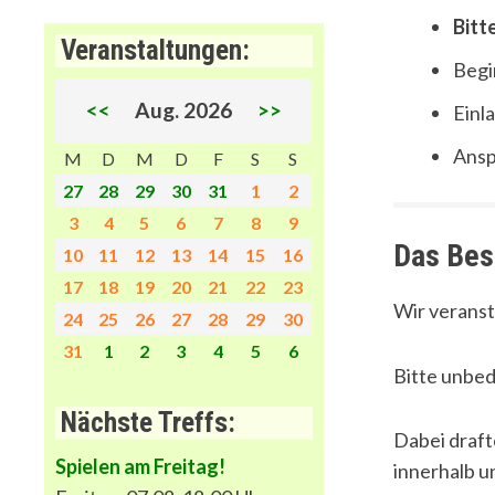
Bitt
Veranstaltungen:
Begi
<<
Aug. 2026
>>
Einla
Ansp
M
D
M
D
F
S
S
27
28
29
30
31
1
2
3
4
5
6
7
8
9
Das Bes
10
11
12
13
14
15
16
17
18
19
20
21
22
23
Wir veranst
24
25
26
27
28
29
30
31
1
2
3
4
5
6
Bitte unbed
Nächste Treffs:
Dabei draft
Spielen am Freitag!
innerhalb u