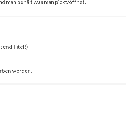
nd man behält was man pickt/öffnet.
send Titel!)
orben werden.