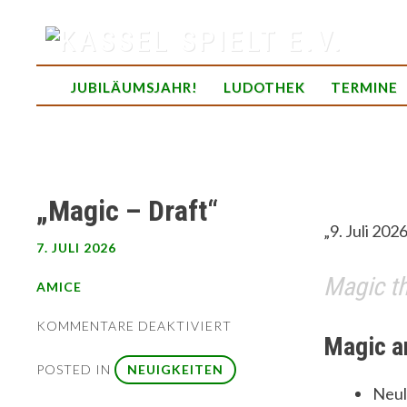
Skip
to
content
spielend Freu(n)de finden
JUBILÄUMSJAHR!
LUDOTHEK
TERMINE
„Magic – Draft“
„9. Juli 202
7. JULI 2026
Magic th
AMICE
FÜR
KOMMENTARE DEAKTIVIERT
Magic a
„MAGIC
–
POSTED IN
NEUIGKEITEN
DRAFT“
Neul