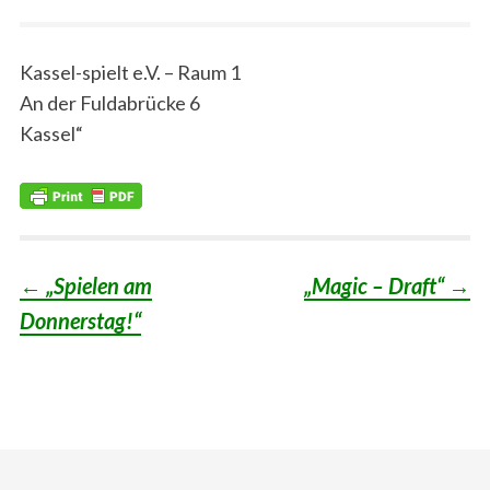
Kassel-spielt e.V. – Raum 1
An der Fuldabrücke 6
Kassel“
←
„Spielen am
„Magic – Draft“
→
Post
Donnerstag!“
navigation