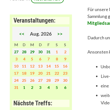
IM
FEBRUAR
Für unsere 
!
Sammlung ge
Veranstaltungen:
?
Mitgliedsan
<<
Aug. 2026
>>
Dadurch unt
M
D
M
D
F
S
S
Ansonsten 
27
28
29
30
31
1
2
3
4
5
6
7
8
9
10
11
12
13
14
15
16
Unbo
17
18
19
20
21
22
23
Live
24
25
26
27
28
29
30
eine
31
1
2
3
4
5
6
weit
Nächste Treffs:
Vide