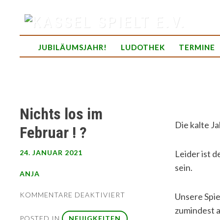
Skip
to
content
spielend Freu(n)de finden
JUBILÄUMSJAHR!
LUDOTHEK
TERMINE
Nichts los im
Die kalte Ja
Februar ! ?
24. JANUAR 2021
Leider ist 
sein.
ANJA
FÜR
KOMMENTARE DEAKTIVIERT
Unsere Spie
NICHTS
zumindest 
LOS
POSTED IN
NEUIGKEITEN