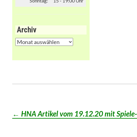
Sonntag:
15 - 19:00 Uhr
Archiv
Archiv
←
HNA Artikel vom 19.12.20 mit Spiel
Post
navigation