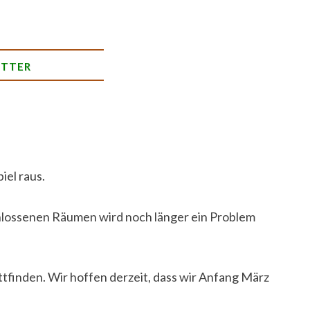
Suchen
ETTER
nach:
iel raus.
chlossenen Räumen wird noch länger ein Problem
attfinden. Wir hoffen derzeit, dass wir Anfang März